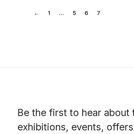
←
1
…
5
6
7
Be the first to hear about 
exhibitions, events, offe