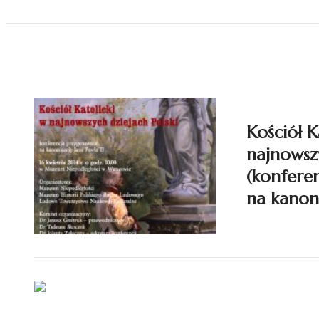
Kościół K
najnowszy
(konfere
na kanoni